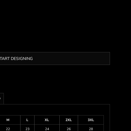
TART DESIGNING
s
M
L
XL
2XL
3XL
22
23
24
26
28