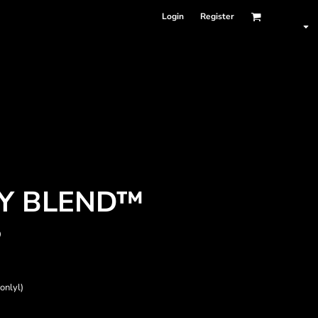
Login
Register
VY BLEND™
S
onlyl)